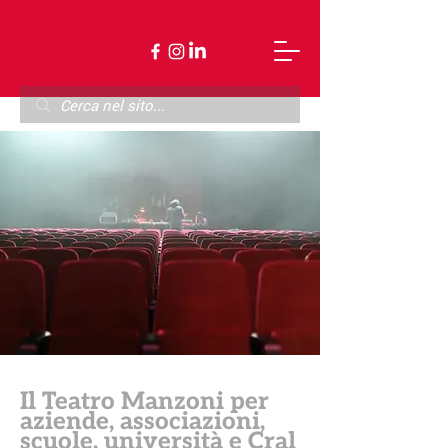
Il Teatro Manzoni per
aziende, associazioni,
scuole, università e Cral