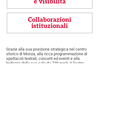
e visibilità
Collaborazioni
istituzionali
Grazie alla sua posizione strategica nel centro
storico di Monza, alla ricca programmazione di
spettacoli teatrali, concerti ed eventi e alla
bellezza della sua sala da 779 posti, il Teatro
Manzoni rappresenta la scelta ideale per attivare
partnership culturali e sponsorizzazioni, in un
contesto raffinato e professionale.